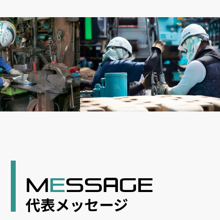
M
E
SS
GE
A
代表メッセージ