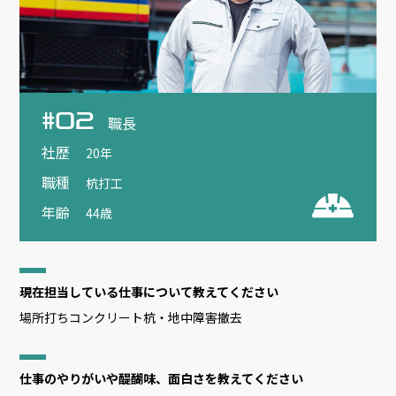
#02
職長
社歴
20年
職種
杭打工
年齢
44歳
現在担当している仕事について教えてください
場所打ちコンクリート杭・地中障害撤去
仕事のやりがいや醍醐味、面白さを教えてください